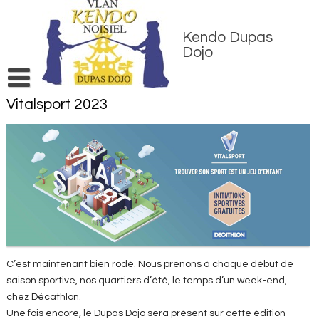
Skip
to
content
Kendo Dupas
Dojo
Vitalsport 2023
Accueil
Inscriptions
Entraînements
Matériel & entretien
Contact
Jeu KendoKid
C’est maintenant bien rodé. Nous prenons à chaque début de
saison sportive, nos quartiers d’été, le temps d’un week-end,
chez Décathlon.
Une fois encore, le Dupas Dojo sera présent sur cette édition