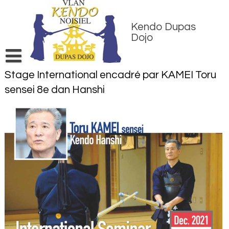
Skip
to
content
Kendo Dupas
Dojo
Stage International encadré par KAMEI Toru
Accueil
sensei 8e dan Hanshi
Inscriptions
Entraînements
Matériel & entretien
Contact
Jeu KendoKid