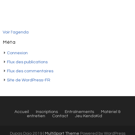
Voir l'agenda
Méta
Connexion
Flux des publications
Flux des commentaires
Site de WordPress-FR
Accueil
Inscriptions
Entraînements
Matériel &
entretien
Contact
Jeu KendoKid
Dupas Dojo 2019 |
MultiSport Theme
Powered by WordPress