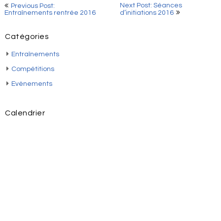
Navigation
Next Post: Séances
Previous Post:
Entraînements rentrée 2016
d’initiations 2016
de
l’article
Catégories
Entraînements
Compétitions
Evènements
Calendrier