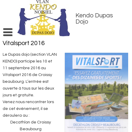
Skip
to
content
Kendo Dupas
Dojo
Vitalsport 2016
Accueil
Inscriptions
Le Dupas dojo
(section VLAN
KENDO) participe les 10 et
Entraînements
11 septembre 2016 au
Matériel & entretien
Vitalsport 2016 de Croissy
beaubourg. L’entrée est
Contact
ouverte à tous sur les deux
Jeu KendoKid
jours et gratuite.
Venez nous rencontrer lors
de cet événement, il se
déroulera au :
Decathlon de Croissy
Beaubourg